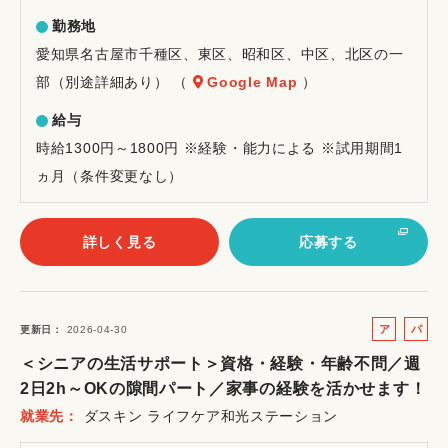
勤務地
愛知県名古屋市千種区、東区、昭和区、中区、北区の一
部（別途詳細あり） （
Google Map
）
給与
時給1300円～1800円 ※経験・能力による ※試用期間1
ヵ月（条件変更なし）
詳しく見る
応募する
ア
パ
更新日
2026-04-30
ル
ー
＜シニアの生活サポート＞資格・経験・年齢不問／週
バ
ト
2日2h～OKの隙間パート／家事の経験を活かせます！
イ
就業先
ダスキン ライフケア和光ステーション
ト