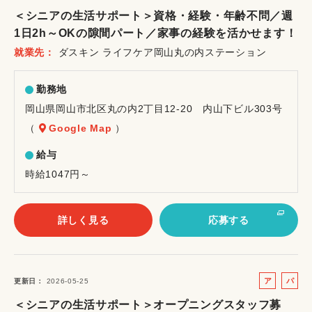
ル
ー
＜シニアの生活サポート＞資格・経験・年齢不問／週
バ
ト
1日2h～OKの隙間パート／家事の経験を活かせます！
イ
就業先
ダスキン ライフケア岡山丸の内ステーション
ト
勤務地
岡山県岡山市北区丸の内2丁目12-20 内山下ビル303号
（
Google Map
）
給与
時給1047円～
詳しく見る
応募する
ア
パ
更新日
2026-05-25
ル
ー
＜シニアの生活サポート＞オープニングスタッフ募
バ
ト