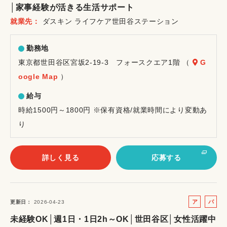
│家事経験が活きる生活サポート
イ
就業先
ダスキン ライフケア世田谷ステーション
ト
勤務地
東京都世田谷区宮坂2-19-3 フォースクエア1階 （
G
oogle Map
）
給与
時給1500円～1800円 ※保有資格/就業時間により変動あ
り
詳しく見る
応募する
ア
パ
更新日
2026-04-23
ル
ー
未経験OK│週1日・1日2h～OK│世田谷区│女性活躍中
バ
ト