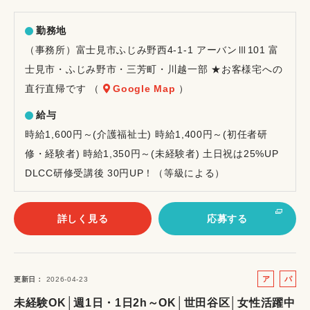
勤務地
（事務所）富士見市ふじみ野西4-1-1 アーバンⅢ101 富
士見市・ふじみ野市・三芳町・川越一部 ★お客様宅への
直行直帰です （
Google Map
）
給与
時給1,600円～(介護福祉士) 時給1,400円～(初任者研
修・経験者) 時給1,350円～(未経験者) 土日祝は25%UP
DLCC研修受講後 30円UP！（等級による）
詳しく見る
応募する
ア
パ
更新日
2026-04-23
ル
ー
未経験OK│週1日・1日2h～OK│世田谷区│女性活躍中
バ
ト