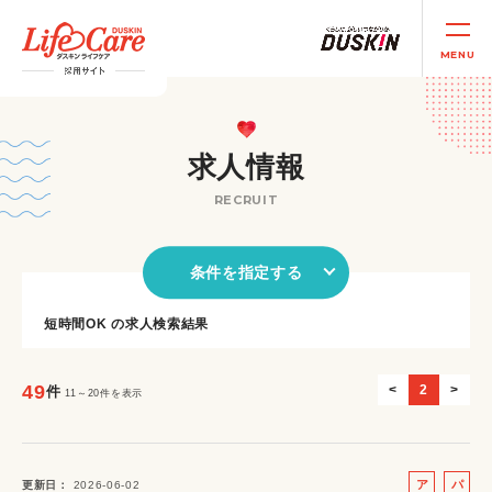
MENU
求人情報
RECRUIT
条件を指定する
短時間OK の求人検索結果
49
<
2
>
件
11～20件を表示
ア
パ
更新日
2026-06-02