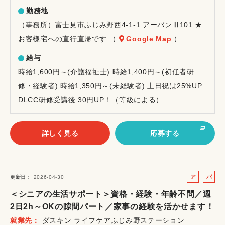
勤務地
（事務所）富士見市ふじみ野西4-1-1 アーバンⅢ101 ★
お客様宅への直行直帰です （
Google Map
）
給与
時給1,600円～(介護福祉士) 時給1,400円～(初任者研
修・経験者) 時給1,350円～(未経験者) 土日祝は25%UP
DLCC研修受講後 30円UP！（等級による）
詳しく見る
応募する
ア
パ
更新日
2026-04-30
ル
ー
＜シニアの生活サポート＞資格・経験・年齢不問／週
バ
ト
2日2h～OKの隙間パート／家事の経験を活かせます！
イ
就業先
ダスキン ライフケアふじみ野ステーション
ト