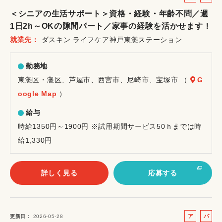
ル
ー
＜シニアの生活サポート＞資格・経験・年齢不問／週
バ
ト
1日2h～OKの隙間パート／家事の経験を活かせます！
イ
就業先
ダスキン ライフケア神戸東灘ステーション
ト
勤務地
東灘区・灘区、芦屋市、西宮市、尼崎市、宝塚市 （
G
oogle Map
）
給与
時給1350円～1900円 ※試用期間サービス50ｈまでは時
給1,330円
詳しく見る
応募する
ア
パ
更新日
2026-05-28