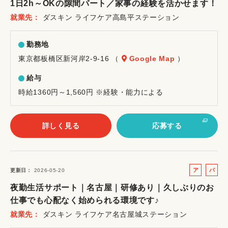
1日2h～OKの隙間パート／家事の経験を活かせます！
イ
就業先
ダスキン ライフケア高島平ステーション
ト
勤務地
東京都板橋区新河岸2-9-16 （
Google Map
）
給与
時給1360円～1,560円 ※経験・能力による
詳しく見る
応募する
ア
パ
更新日
2026-05-20
ル
ー
夜勤生活サポート｜名古屋｜研修あり｜久しぶりのお
バ
ト
仕事でも心配なく始められる環境です♪
イ
就業先
ダスキン ライフケア名古屋城ステーション
ト