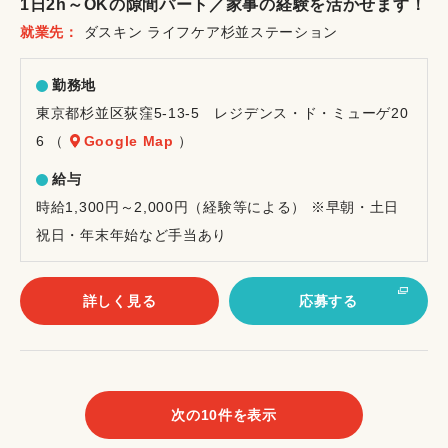
1日2h～OKの隙間パート／家事の経験を活かせます！
イ
就業先
ダスキン ライフケア杉並ステーション
ト
勤務地
東京都杉並区荻窪5-13-5 レジデンス・ド・ミューゲ20
6 （
Google Map
）
給与
時給1,300円～2,000円（経験等による） ※早朝・土日
祝日・年末年始など手当あり
詳しく見る
応募する
次の10件を表示