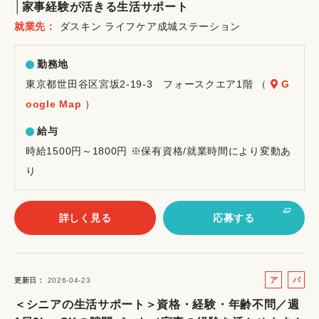
│家事経験が活きる生活サポート
イ
就業先
ダスキン ライフケア成城ステーション
ト
勤務地
東京都世田谷区宮坂2-19-3 フォースクエア1階 （
G
oogle Map
）
給与
時給1500円～1800円 ※保有資格/就業時間により変動あ
り
詳しく見る
応募する
ア
パ
更新日
2026-04-23
ル
ー
＜シニアの生活サポート＞資格・経験・年齢不問／週
バ
ト