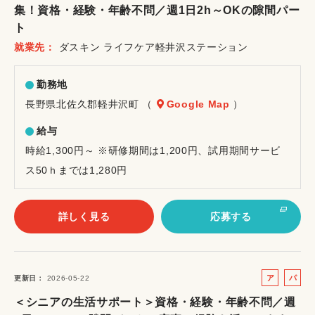
集！資格・経験・年齢不問／週1日2h～OKの隙間パー
イ
ト
ト
就業先
ダスキン ライフケア軽井沢ステーション
勤務地
長野県北佐久郡軽井沢町 （
Google Map
）
給与
時給1,300円～ ※研修期間は1,200円、試用期間サービ
ス50ｈまでは1,280円
詳しく見る
応募する
ア
パ
更新日
2026-05-22
ル
ー
＜シニアの生活サポート＞資格・経験・年齢不問／週
バ
ト