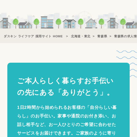
ダスキン ライフケア 採用サイト HOME
北海道・東北
青森県
青森県の求人情
ご本人らしく暮らすお手伝い
の
先にある「ありがとう」。
1日2時間から始められるお客様の「自分らしい暮
らし」のお手伝い。家事や通院のお付き添い、お
話し相手など、お一人ひとりのご希望に合わせた
サービスをお届けできます。ご家族のように寄り