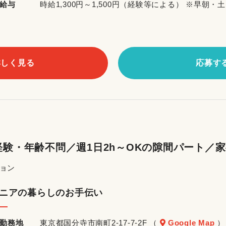
給与
時給1,300円～1,500円（経験等による） ※早
詳しく見る
応募す
験・年齢不問／週1日2h～OKの隙間パート／
ョン
ニアの暮らしのお手伝い
勤務地
東京都国分寺市南町2-17-7-2F （
Google Map
）