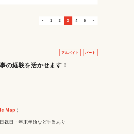
<
1
2
3
4
5
>
アルバイト
パート
家事の経験を活かせます！
le Map
）
朝・土日祝日・年末年始など手当あり