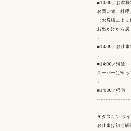
■10:00／お
お買い物、料理
（お客様により
お出かけから戻
↓
■13:00／お
↓
■14:00／帰途
スーパーに寄っ
↓
■14:30／帰宅
--------------------
▼ダスキン ラ
お仕事は初期研