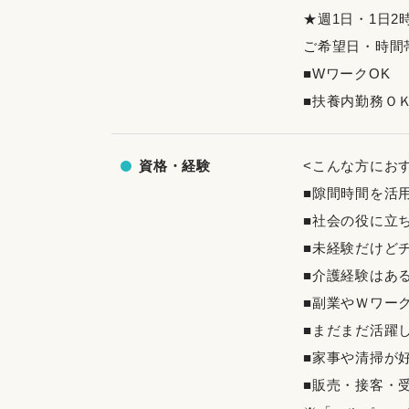
★週1日・1日2
ご希望日・時間
■WワークOK
■扶養内勤務Ｏ
資格・経験
<こんな方にお
■隙間時間を活
■社会の役に立
■未経験だけど
■介護経験はあ
■副業やＷワー
■まだまだ活躍
■家事や清掃が
■販売・接客・