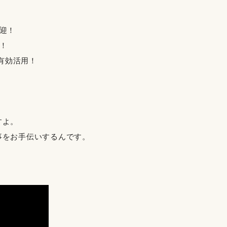
迎！
！
を有効活用！
すよ。
事をお手伝いするんです。