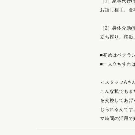
［1］家事代行(
お話し相手、食
［2］身体介助(
立ち座り、移動
■初めはベテラ
■一人立ちすれ
＜スタッフAさ
こんな私でもま
を交換してあげ
じられるんです
マ時間の活用で