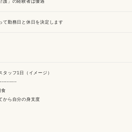
介護」の経験者は優遇
って勤務日と休日を決定します
スタッフ1日（イメージ）
----------
朝食
てから自分の身支度