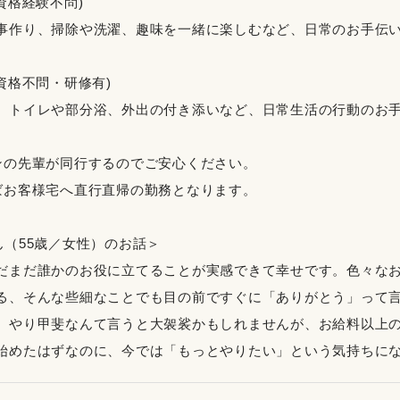
資格経験不問)
事作り、掃除や洗濯、趣味を一緒に楽しむなど、日常のお手伝
資格不問・研修有)
、トイレや部分浴、外出の付き添いなど、日常生活の行動のお
ンの先輩が同行するのでご安心ください。
ばお客様宅へ直行直帰の勤務となります。
ん（55歳／女性）のお話＞
だまだ誰かのお役に立てることが実感できて幸せです。色々な
る、そんな些細なことでも目の前ですぐに「ありがとう」って
。やり甲斐なんて言うと大袈裟かもしれませんが、お給料以上
始めたはずなのに、今では「もっとやりたい」という気持ちに