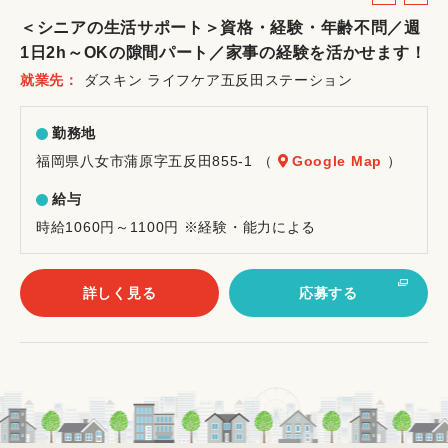
ル
ー
＜シニアの生活サポート＞資格・経験・年齢不問／週
バ
ト
1日2h～OKの隙間パート／家事の経験を活かせます！
イ
就業先
ダスキン ライフケア五反田ステーション
ト
勤務地
福岡県八女市蒲原字五反田855-1 （
Google Map
）
給与
時給1060円～1100円 ※経験・能力による
詳しく見る
応募する