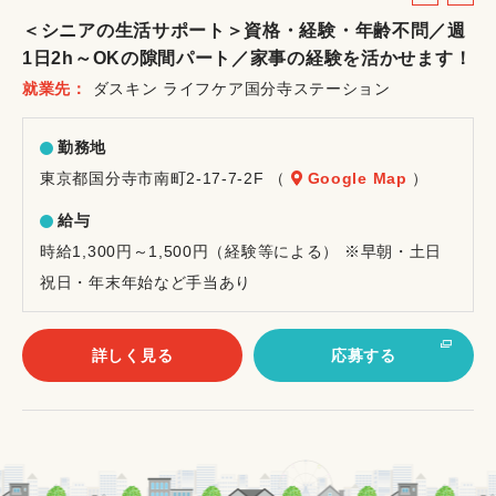
ル
ー
＜シニアの生活サポート＞資格・経験・年齢不問／週
バ
ト
1日2h～OKの隙間パート／家事の経験を活かせます！
イ
就業先
ダスキン ライフケア国分寺ステーション
ト
勤務地
東京都国分寺市南町2-17-7-2F （
Google Map
）
給与
時給1,300円～1,500円（経験等による） ※早朝・土日
祝日・年末年始など手当あり
詳しく見る
応募する