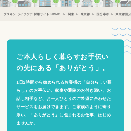
ダスキン ライフケア 採用サイト HOME
関東
東京都
国分寺市
東京都国
ご本人らしく暮らすお手伝い
の
先にある「ありがとう」。
1日2時間から始められるお客様の「自分らしい暮
らし」のお手伝い。家事や通院のお付き添い、お
話し相手など、お一人ひとりのご希望に合わせた
サービスをお届けできます。ご家族のように寄り
添い、「ありがとう」に包まれるお仕事、はじめ
ませんか。