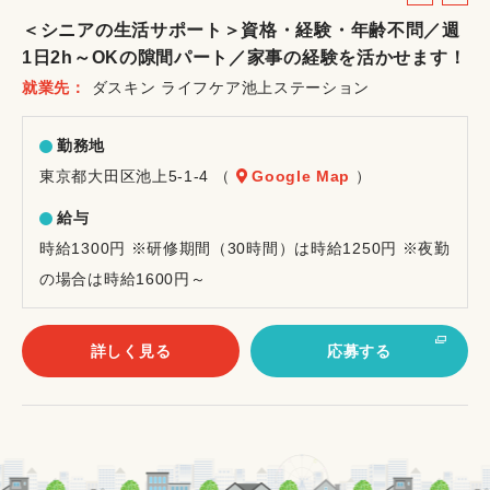
ル
ー
＜シニアの生活サポート＞資格・経験・年齢不問／週
バ
ト
1日2h～OKの隙間パート／家事の経験を活かせます！
イ
就業先
ダスキン ライフケア池上ステーション
ト
勤務地
東京都大田区池上5-1-4 （
Google Map
）
給与
時給1300円 ※研修期間（30時間）は時給1250円 ※夜勤
の場合は時給1600円～
詳しく見る
応募する