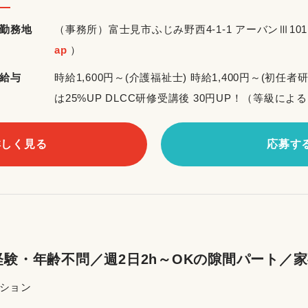
勤務地
（事務所）富士見市ふじみ野西4-1-1 アーバンⅢ1
ap
）
給与
時給1,600円～(介護福祉士) 時給1,400円～(初任者
は25%UP DLCC研修受講後 30円UP！（等級によ
詳しく見る
応募す
験・年齢不問／週2日2h～OKの隙間パート／
ーション