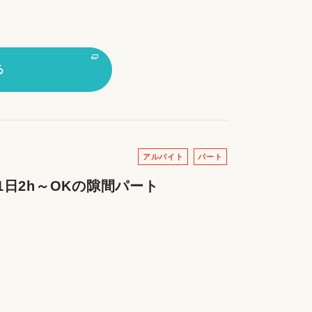
る
アルバイト
パート
日2h～OKの隙間パート