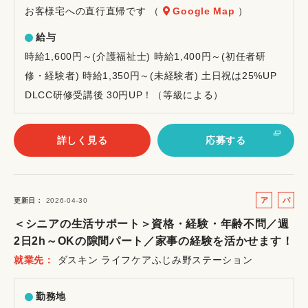
お客様宅への直行直帰です （
Google Map
）
給与
時給1,600円～(介護福祉士) 時給1,400円～(初任者研
修・経験者) 時給1,350円～(未経験者) 土日祝は25%UP
DLCC研修受講後 30円UP！（等級による）
詳しく見る
応募する
ア
パ
更新日
2026-04-30
ル
ー
＜シニアの生活サポート＞資格・経験・年齢不問／週
バ
ト
2日2h～OKの隙間パート／家事の経験を活かせます！
イ
就業先
ダスキン ライフケアふじみ野ステーション
ト
勤務地