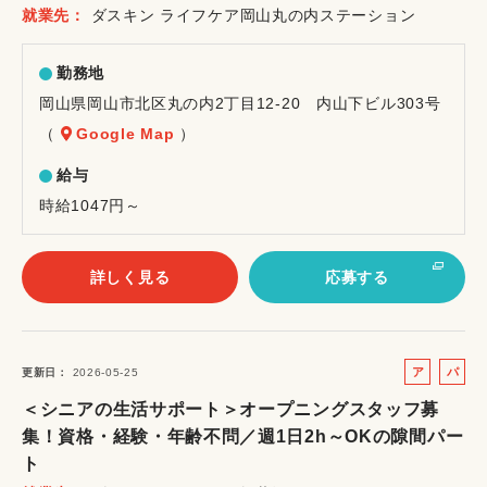
就業先
ダスキン ライフケア岡山丸の内ステーション
ト
勤務地
岡山県岡山市北区丸の内2丁目12-20 内山下ビル303号
（
Google Map
）
給与
時給1047円～
詳しく見る
応募する
ア
パ
更新日
2026-05-25
ル
ー
＜シニアの生活サポート＞オープニングスタッフ募
バ
ト
集！資格・経験・年齢不問／週1日2h～OKの隙間パー
イ
ト
ト