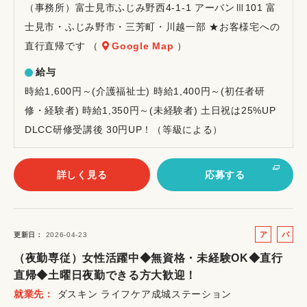
（事務所）富士見市ふじみ野西4-1-1 アーバンⅢ101 富
士見市・ふじみ野市・三芳町・川越一部 ★お客様宅への
直行直帰です （
Google Map
）
給与
時給1,600円～(介護福祉士) 時給1,400円～(初任者研
修・経験者) 時給1,350円～(未経験者) 土日祝は25%UP
DLCC研修受講後 30円UP！（等級による）
詳しく見る
応募する
ア
パ
更新日
2026-04-23
ル
ー
（夜勤専従）女性活躍中◆無資格・未経験OK◆直行
バ
ト
直帰◆土曜日夜勤できる方大歓迎！
イ
就業先
ダスキン ライフケア成城ステーション
ト