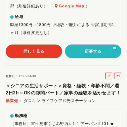
部（別途詳細あり） （
Google Map
）
給与
時給1300円～1800円 ※経験・能力による ※試用期間1
ヵ月（条件変更なし）
詳しく見る
応募する
ア
パ
更新日
2026-04-30
ル
ー
＜シニアの生活サポート＞資格・経験・年齢不問／週
バ
ト
2日2h～OKの隙間パート／家事の経験を活かせます！
イ
就業先
ダスキン ライフケア和光ステーション
ト
勤務地
（事務所）富士見市ふじみ野西4-1-1 アーバンⅢ101 ★