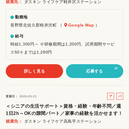
就業先
ダスキン ライフケア軽井沢ステーション
勤務地
長野県北佐久郡軽井沢町 （
Google Map
）
給与
時給1,300円～ ※研修期間は1,200円、試用期間サービ
ス50ｈまでは1,280円
詳しく見る
応募する
ア
パ
更新日
2026-05-22
ル
ー
＜シニアの生活サポート＞資格・経験・年齢不問／週
バ
ト
1日2h～OKの隙間パート／家事の経験を活かせます！
イ
就業先
ダスキン ライフケア高島平ステーション
ト