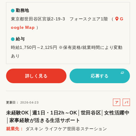
勤務地
東京都世田谷区宮坂2-19-3 フォースクエア1階 （
G
oogle Map
）
給与
時給1,750円～2,125円 ※保有資格/就業時間により変動
あり
詳しく見る
応募する
ア
パ
更新日
2026-04-23
ル
ー
未経験OK│週1日・1日2h～OK│世田谷区│女性活躍中
バ
ト
│家事経験が活きる生活サポート
イ
就業先
ダスキン ライフケア世田谷ステーション
ト