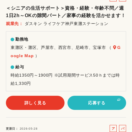
ル
ー
＜シニアの生活サポート＞資格・経験・年齢不問／週
バ
ト
1日2h～OKの隙間パート／家事の経験を活かせます！
イ
就業先
ダスキン ライフケア神戸東灘ステーション
ト
勤務地
東灘区・灘区、芦屋市、西宮市、尼崎市、宝塚市 （
G
oogle Map
）
給与
時給1350円～1900円 ※試用期間サービス50ｈまでは時
給1,330円
詳しく見る
応募する
ア
パ
更新日
2026-05-28