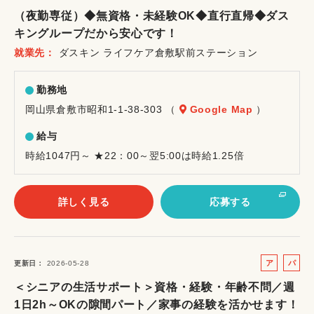
ル
ー
（夜勤専従）◆無資格・未経験OK◆直行直帰◆ダス
バ
ト
キングループだから安心です！
イ
就業先
ダスキン ライフケア倉敷駅前ステーション
ト
勤務地
岡山県倉敷市昭和1-1-38-303 （
Google Map
）
給与
時給1047円～ ★22：00～翌5:00は時給1.25倍
詳しく見る
応募する
ア
パ
更新日
2026-05-28
ル
ー
＜シニアの生活サポート＞資格・経験・年齢不問／週
バ
ト
1日2h～OKの隙間パート／家事の経験を活かせます！
イ