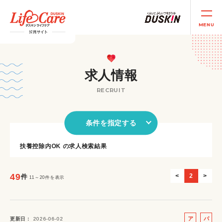
MENU
求人情報
RECRUIT
条件を指定する
扶養控除内OK の求人検索結果
49
<
2
>
件
11～20件を表示
ア
パ
更新日
2026-06-02