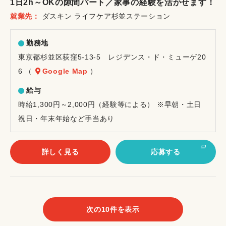
1日2h～OKの隙間パート／家事の経験を活かせます！
イ
就業先
ダスキン ライフケア杉並ステーション
ト
勤務地
東京都杉並区荻窪5-13-5 レジデンス・ド・ミューゲ20
6 （
Google Map
）
給与
時給1,300円～2,000円（経験等による） ※早朝・土日
祝日・年末年始など手当あり
詳しく見る
応募する
次の10件を表示