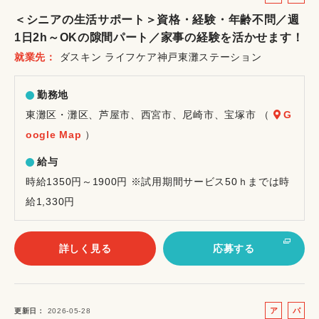
ル
ー
＜シニアの生活サポート＞資格・経験・年齢不問／週
バ
ト
1日2h～OKの隙間パート／家事の経験を活かせます！
イ
就業先
ダスキン ライフケア神戸東灘ステーション
ト
勤務地
東灘区・灘区、芦屋市、西宮市、尼崎市、宝塚市 （
G
oogle Map
）
給与
時給1350円～1900円 ※試用期間サービス50ｈまでは時
給1,330円
詳しく見る
応募する
ア
パ
更新日
2026-05-28