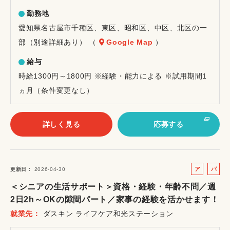
勤務地
愛知県名古屋市千種区、東区、昭和区、中区、北区の一
部（別途詳細あり） （
Google Map
）
給与
時給1300円～1800円 ※経験・能力による ※試用期間1
ヵ月（条件変更なし）
詳しく見る
応募する
ア
パ
更新日
2026-04-30
ル
ー
＜シニアの生活サポート＞資格・経験・年齢不問／週
バ
ト
2日2h～OKの隙間パート／家事の経験を活かせます！
イ
就業先
ダスキン ライフケア和光ステーション
ト