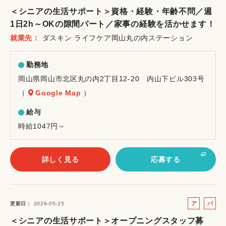
ル
ー
＜シニアの生活サポート＞資格・経験・年齢不問／週
バ
ト
1日2h～OKの隙間パート／家事の経験を活かせます！
イ
就業先
ダスキン ライフケア岡山丸の内ステーション
ト
勤務地
岡山県岡山市北区丸の内2丁目12-20 内山下ビル303号
（
Google Map
）
給与
時給1047円～
詳しく見る
応募する
ア
パ
更新日
2026-05-25
ル
ー
＜シニアの生活サポート＞オープニングスタッフ募
バ
ト