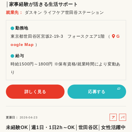
│家事経験が活きる生活サポート
イ
就業先
ダスキン ライフケア世田谷ステーション
ト
勤務地
東京都世田谷区宮坂2-19-3 フォースクエア1階 （
G
oogle Map
）
給与
時給1500円～1800円 ※保有資格/就業時間により変動あ
り
詳しく見る
応募する
ア
パ
更新日
2026-04-23
ル
ー
未経験OK│週1日・1日2h～OK│世田谷区│女性活躍中
バ
ト