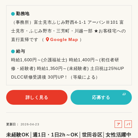
勤務地
（事務所）富士見市ふじみ野西4-1-1 アーバンⅢ101 富
士見市・ふじみ野市・三芳町・川越一部 ★お客様宅への
直行直帰です （
Google Map
）
給与
時給1,600円～(介護福祉士) 時給1,400円～(初任者研
修・経験者) 時給1,350円～(未経験者) 土日祝は25%UP
DLCC研修受講後 30円UP！（等級による）
詳しく見る
応募する
ア
パ
更新日
2026-04-23
ル
ー
未経験OK│週1日・1日2h～OK│世田谷区│女性活躍中
バ
ト