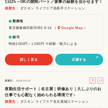
1日2h～OKの隙間パート／家事の経験を活かせます！
イ
就業先
ダスキン ライフケア高島平ステーション
ト
勤務地
東京都板橋区新河岸2-9-16 （
Google Map
）
給与
時給1360円～1,560円 ※経験・能力による
詳しく見る
応募する
ア
パ
更新日
2026-05-20
ル
ー
夜勤生活サポート｜名古屋｜研修あり｜久しぶりのお
バ
ト
仕事でも心配なく始められる環境です♪
イ
就業先
ダスキン ライフケア名古屋城ステーション
ト