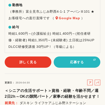
勤務地
（事務所）富士見市ふじみ野西4-1-1 アーバンⅢ101 ★
お客様宅への直行直帰です （
Google Map
）
給与
時給1,600円～(介護福祉士) 時給1,400円～(初任者研
修・経験者) 時給1,350円～(未経験者) 土日祝は25%UP
DLCC研修受講後 30円UP！（等級による）
詳しく見る
応募する
ア
パ
更新日
2026-04-30
ル
ー
＜シニアの生活サポート＞資格・経験・年齢不問／週
バ
ト
2日2h～OKの隙間パート／家事の経験を活かせます！
イ
就業先
ダスキン ライフケアふじみ野ステーション
ト