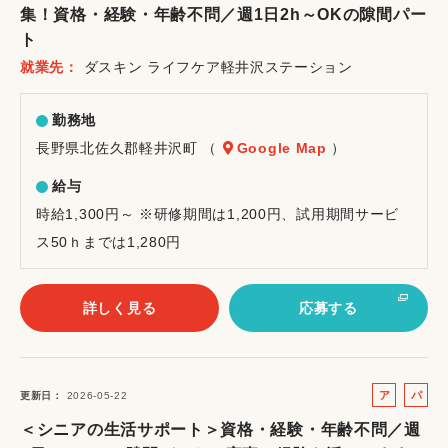
集！資格・経験・年齢不問／週1日2h～OKの隙間パー
イ
ト
ト
就業先
ダスキン ライフケア軽井沢ステーション
勤務地
長野県北佐久郡軽井沢町 （
Google Map
）
給与
時給1,300円～ ※研修期間は1,200円、試用期間サービ
ス50ｈまでは1,280円
詳しく見る
応募する
ア
パ
更新日
2026-05-22
ル
ー
＜シニアの生活サポート＞資格・経験・年齢不問／週
バ
ト