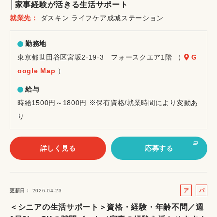
│家事経験が活きる生活サポート
イ
就業先
ダスキン ライフケア成城ステーション
ト
勤務地
東京都世田谷区宮坂2-19-3 フォースクエア1階 （
G
oogle Map
）
給与
時給1500円～1800円 ※保有資格/就業時間により変動あ
り
詳しく見る
応募する
ア
パ
更新日
2026-04-23
ル
ー
＜シニアの生活サポート＞資格・経験・年齢不問／週
バ
ト