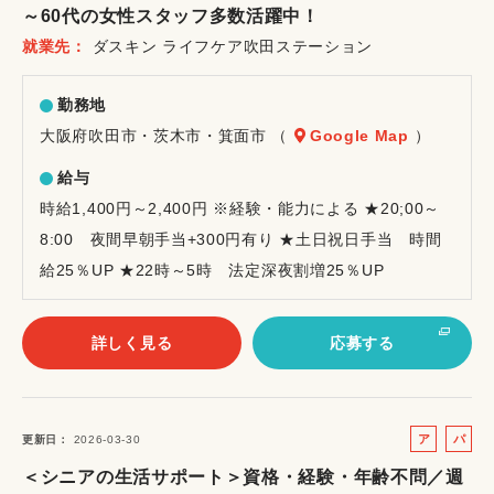
～60代の女性スタッフ多数活躍中！
イ
就業先
ダスキン ライフケア吹田ステーション
ト
勤務地
大阪府吹田市・茨木市・箕面市 （
Google Map
）
給与
時給1,400円～2,400円 ※経験・能力による ★20;00～
8:00 夜間早朝手当+300円有り ★土日祝日手当 時間
給25％UP ★22時～5時 法定深夜割増25％UP
詳しく見る
応募する
ア
パ
更新日
2026-03-30
ル
ー
＜シニアの生活サポート＞資格・経験・年齢不問／週
バ
ト