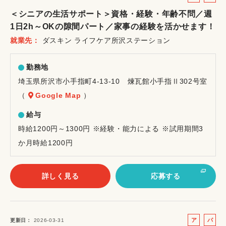
ル
ー
＜シニアの生活サポート＞資格・経験・年齢不問／週
バ
ト
1日2h～OKの隙間パート／家事の経験を活かせます！
イ
就業先
ダスキン ライフケア所沢ステーション
ト
勤務地
埼玉県所沢市小手指町4-13-10 煉瓦館小手指Ⅱ302号室
（
Google Map
）
給与
時給1200円～1300円 ※経験・能力による ※試用期間3
か月時給1200円
詳しく見る
応募する
ア
パ
更新日
2026-03-31