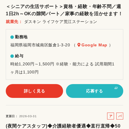
ル
ー
＜シニアの生活サポート＞資格・経験・年齢不問／週
バ
ト
1日2h～OKの隙間パート／家事の経験を活かせます！
イ
就業先
ダスキン ライフケア荒江ステーション
ト
勤務地
福岡県福岡市城南区飯倉1-3-20 （
Google Map
）
給与
時給1,200円～1,500円 ※経験・能力による 試用期間1
ヶ月は1,100円
詳しく見る
応募する
ア
パ
更新日
2026-03-31
ル
ー
(夜間ケアスタッフ)◆介護経験者優遇◆直行直帰◆50
バ
ト