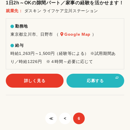
1日2h～OKの隙間パート／家事の経験を活かせます！
イ
就業先
ダスキン ライフケア立川ステーション
ト
勤務地
東京都立川市、日野市 （
Google Map
）
給与
時給1,263円～1,500円（経験等による） ※試用期間あ
り／時給1226円 ※４時間～必要に応じて
詳しく見る
応募する
≪
<
6